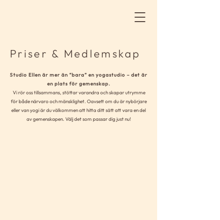
Priser & Medlemskap
Studio Ellen är mer än “bara” en yogastudio – det är
en plats för gemenskap.
Vi rör oss tillsammans, stöttar varandra och skapar utrymme
för både närvaro och mänsklighet. Oavsett om du är nybörjare
eller van yogi är du välkommen att hitta ditt sätt att vara en del
av gemenskapen. Välj det som passar dig just nu!